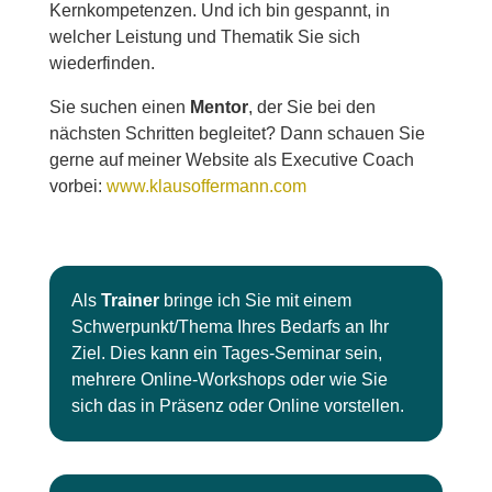
Kernkompetenzen. Und ich bin gespannt, in
welcher Leistung und Thematik Sie sich
wiederfinden.
Sie suchen einen
Mentor
, der Sie bei den
nächsten Schritten begleitet? Dann schauen Sie
gerne auf meiner Website als Executive Coach
vorbei:
www.klausoffermann.com
Als
Trainer
bringe ich Sie mit einem
Schwerpunkt/Thema Ihres Bedarfs an Ihr
Ziel. Dies kann ein Tages-Seminar sein,
mehrere Online-Workshops oder wie Sie
sich das in Präsenz oder Online vorstellen.